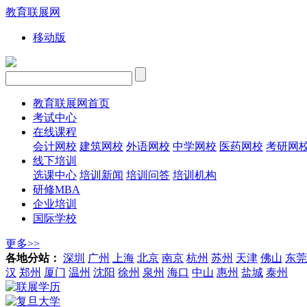
教育联展网
移动版
教育联展网首页
考试中心
在线课程
会计网校
建筑网校
外语网校
中学网校
医药网校
考研网
线下培训
选课中心
培训新闻
培训问答
培训机构
研修MBA
企业培训
国际学校
更多>>
各地分站：
深圳
广州
上海
北京
南京
杭州
苏州
天津
佛山
东莞
汉
郑州
厦门
温州
沈阳
徐州
泉州
海口
中山
惠州
盐城
泰州