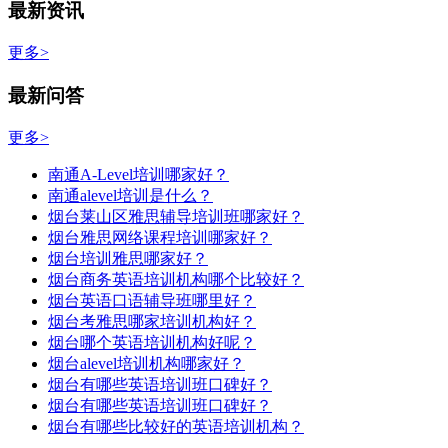
最新资讯
更多>
最新问答
更多>
南通A-Level培训哪家好？
南通alevel培训是什么？
烟台莱山区雅思辅导培训班哪家好？
烟台雅思网络课程培训哪家好？
烟台培训雅思哪家好？
烟台商务英语培训机构哪个比较好？
烟台英语口语辅导班哪里好？
烟台考雅思哪家培训机构好？
烟台哪个英语培训机构好呢？
烟台alevel培训机构哪家好？
烟台有哪些英语培训班口碑好？
烟台有哪些英语培训班口碑好？
烟台有哪些比较好的英语培训机构？